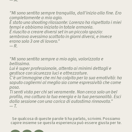
— M.
"Mi sono sentita sempre tranquilla, dall'inizio alla fine. Ero
completamente a mio agio.
È stato uno shooting rilassante: Lorenzo ha rispettato i miei
tempi e abbiamo iniziato in totale armonia.
È riuscito a creare diversi set in un piccolo spazio:
sembrava avessimo scattato in giorni diversi, e invece
erano solo 3 ore di lavoro."
— R.
"Mi sono sentita sempre a mio agio, valorizzata e
bellissima.
Lui è super professionale, attento ai minimi dettagli e
gestisce con sicurezza luci e attrezzature.
C'è un'immagine che mi ha colpito per la sua emotività: ha
saputo cogliermi al meglio sia come espressività che come
posa.
Ti senti vista per chi sei veramente. Non cerca solo un bel
profilo, ma cattura la tua energia e la tua personalità. Esci
dalla sessione con una carica di autostima rinnovata."
— T.
Se qualcosa di queste parole ti ha parlato, scrivimi. Possiamo
capire insieme se questa esperienza può essere giusta per te.