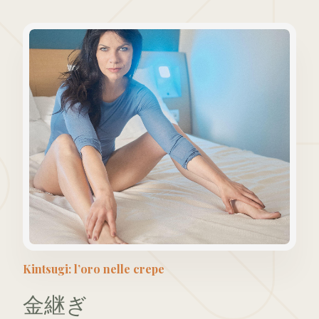
Kintsugi: l’oro nelle crepe
金継ぎ